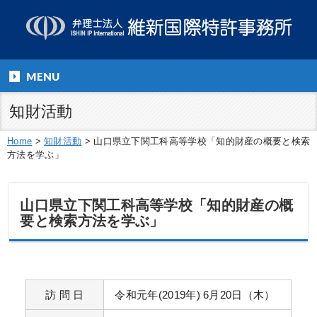
MENU
知財活動
Home
>
知財活動
>
山口県立下関工科高等学校「知的財産の概要と検索
方法を学ぶ」
山口県立下関工科高等学校「知的財産の概
要と検索方法を学ぶ」
訪 問 日
令和元年(2019年) 6月20日（木）