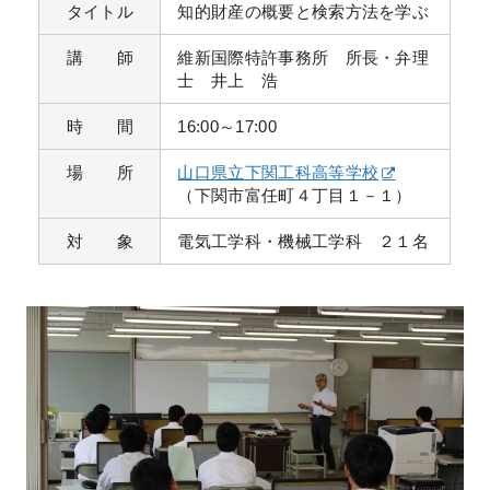
タイトル
知的財産の概要と検索方法を学ぶ
講 師
維新国際特許事務所 所長・弁理
士 井上 浩
時 間
16:00～17:00
場 所
山口県立下関工科高等学校
（下関市富任町４丁目１－１）
対 象
電気工学科・機械工学科 ２１名