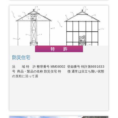
防災住宅
法 域 特 許 整理番号 MM08002 登録番号 特許第6691633
号 商品・製品の名称 防災住宅 特 徴 通常は目立ち難い状態
の支柱に沿って居