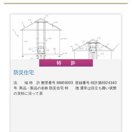
防災住宅
法 域 特 許 整理番号 MM08003 登録番号 特許第6924340
号 商品・製品の名称 防災住宅 特 徴 通常は目立ち難い状態
の支柱に沿って居