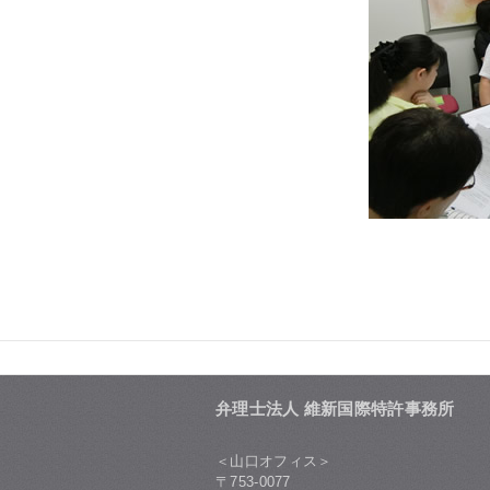
弁理士法人 維新国際特許事務所
＜山口オフィス＞
〒753-0077