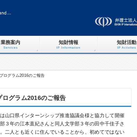
業務案内
知財情報
知財活動
Services
IP Information
IP Activites
ログラム2016のご報告
ログラム2016のご報告
は山口県インターンシップ推進協議会様と協力して開催
部３年の江本直紀さんと同人文学部３年の田中千佳子さ
。二人とも近くに住んでいることから、初めてではない