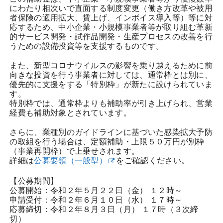
にわたり相次いで直面する制度変更（働き方改革や被用
者保険の適用拡大、賃上げ、インボイス導入等）等に対
応するため、中小企業・小規模事業者等が取り組む革新
的サービス開発・試作品開発・生産プロセスの改善を行
うための設備投資等を支援するものです。
また、新型コロナウイルスの影響を乗り越えるために前
向きな投資を行う事業者に対しては、通常枠とは別に、
優先的に支援をする「特別枠」が新たに設けられていま
す。
特別枠では、通常枠よりも補助率が引き上げられ、営業
経費も補助対象とされています。
さらに、業種別のガイドラインに基づいた感染拡大予防
の取組を行う場合は、定額補助・上限５０万円が別枠
（事業再開枠）で上乗せされます。
詳細は
公募要領（一般型）
をご確認ください。
【公募期間】
公募開始：令和２年５月２２日（金） １２時～
申請受付：令和２年６月１０日（水） １７時～
応募締切：令和２年８月３日（月） １７時（３次締
切）