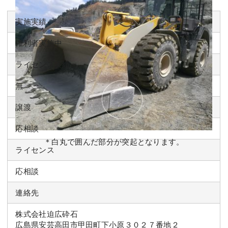
実施実績
権利者実施中
ライセンス実績
無
譲渡
応相談
＊白丸で囲んだ部分が突起となります。
ライセンス
応相談
連絡先
株式会社迫広砕石
広島県安芸高田市甲田町下小原３０２７番地２