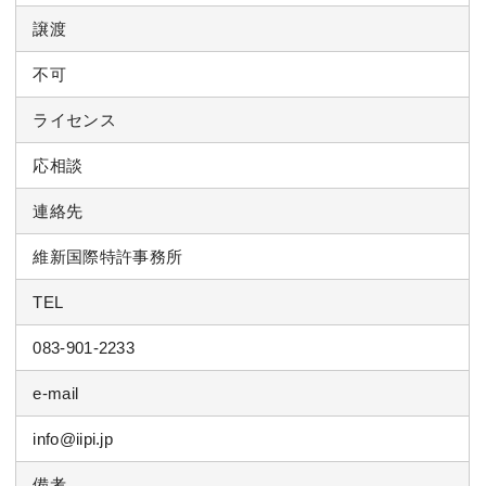
譲渡
不可
ライセンス
応相談
連絡先
維新国際特許事務所
TEL
083-901-2233
e-mail
info@iipi.jp
備考