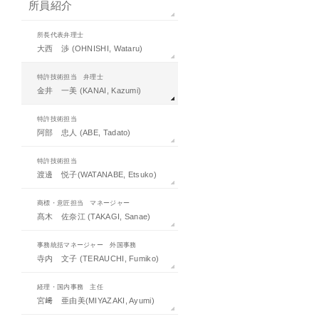
所員紹介
所長代表弁理士
大西 渉 (OHNISHI, Wataru)
特許技術担当 弁理士
金井 一美 (KANAI, Kazumi)
特許技術担当
阿部 忠人 (ABE, Tadato)
特許技術担当
渡邊 悦子(WATANABE, Etsuko)
商標・意匠担当 マネージャー
髙木 佐奈江 (TAKAGI, Sanae)
事務統括マネージャー 外国事務
寺内 文子 (TERAUCHI, Fumiko)
経理・国内事務 主任
宮﨑 亜由美(MIYAZAKI, Ayumi)